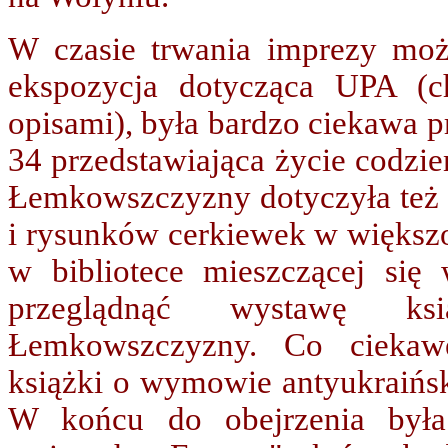
W czasie trwania imprezy moż
ekspozycja dotycząca UPA (c
opisami), była bardzo ciekawa pr
34 przedstawiająca życie codzie
Łemkowszczyzny dotyczyła też w
i rysunków cerkiewek w większoś
w bibliotece mieszczącej s
przeglądnąć wystawę ks
Łemkowszczyzny. Co ciekawe
książki o wymowie antyukraiński
W końcu do obejrzenia była