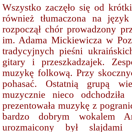
Wszystko zaczęło się od krótk
również tłumaczona na język
rozpoczął chór prowadzony prz
im. Adama Mickiewicza w Pozn
tradycyjnych pieśni ukraińsk
gitary i przeszkadzajek. Zes
muzykę folkową. Przy skoczny
pohasać. Ostatnią grupą wi
muzycznie nieco odchodziła 
prezentowała muzykę z pogranic
bardzo dobrym wokalem An
urozmaicony był slajdami p